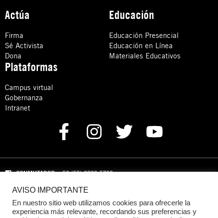
Actúa
Educación
Firma
Educación Presencial
Sé Activista
Educación en Línea
Dona
Materiales Educativos
Plataformas
Campus virtual
Gobernanza
Intranet
CONMUTADOR
: +52 (55) 8880 5730
AVISO IMPORTANTE
Domicilio: Calle Hércules 13,
Colonia Crédito Constructor,
Benito Juárez, C.P. 03940 Ciudad de México, CDMX
En nuestro sitio web utilizamos cookies para ofrecerle la
experiencia más relevante, recordando sus preferencias y