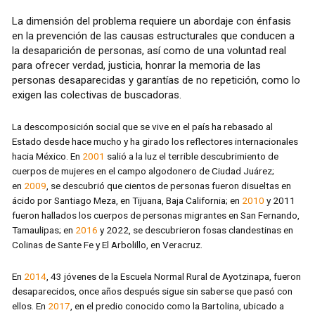
La dimensión del problema requiere un abordaje con énfasis
en la prevención de las causas estructurales que conducen a
la desaparición de personas, así como de una voluntad real
para ofrecer verdad, justicia, honrar la memoria de las
personas desaparecidas y garantías de no repetición, como lo
exigen las colectivas de buscadoras.
La descomposición social que se vive en el país ha rebasado al
Estado desde hace mucho y ha girado los reflectores internacionales
hacia México. En
2001
salió a la luz el terrible descubrimiento de
cuerpos de mujeres en el campo algodonero de Ciudad Juárez;
en
2009
, se descubrió que cientos de personas fueron disueltas en
ácido por Santiago Meza, en Tijuana, Baja California; en
2010
y 2011
fueron hallados los cuerpos de personas migrantes en San Fernando,
Tamaulipas; en
2016
y 2022, se descubrieron fosas clandestinas en
Colinas de Sante Fe y El Arbolillo, en Veracruz.
En
2014
, 43 jóvenes de la Escuela Normal Rural de Ayotzinapa, fueron
desaparecidos, once años después sigue sin saberse que pasó con
ellos. En
2017
, en el predio conocido como la Bartolina, ubicado a