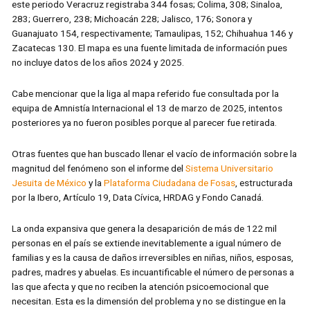
este periodo Veracruz registraba 344 fosas; Colima, 308; Sinaloa,
283; Guerrero, 238; Michoacán 228; Jalisco, 176; Sonora y
Guanajuato 154, respectivamente; Tamaulipas, 152; Chihuahua 146 y
Zacatecas 130. El mapa es una fuente limitada de información pues
no incluye datos de los años 2024 y 2025.
Cabe mencionar que la liga al mapa referido fue consultada por la
equipa de Amnistía Internacional el 13 de marzo de 2025, intentos
posteriores ya no fueron posibles porque al parecer fue retirada.
Otras fuentes que han buscado llenar el vacío de información sobre la
magnitud del fenómeno son el informe del
Sistema Universitario
Jesuita de México
y la
Plataforma Ciudadana de Fosas
, estructurada
por la Ibero, Artículo 19, Data Cívica, HRDAG y Fondo Canadá.
La onda expansiva que genera la desaparición de más de 122 mil
personas en el país se extiende inevitablemente a igual número de
familias y es la causa de daños irreversibles en niñas, niños, esposas,
padres, madres y abuelas. Es incuantificable el número de personas a
las que afecta y que no reciben la atención psicoemocional que
necesitan. Esta es la dimensión del problema y no se distingue en la