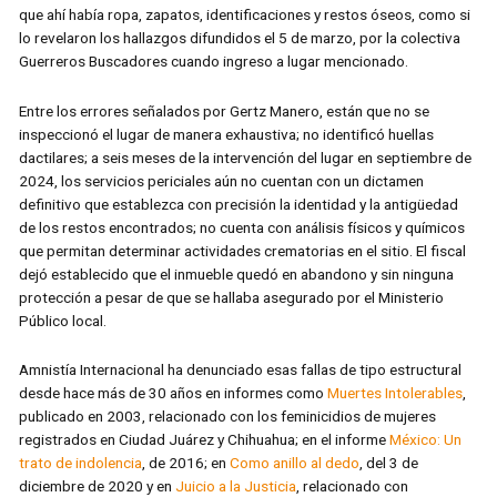
que ahí había ropa, zapatos, identificaciones y restos óseos, como si
lo revelaron los hallazgos difundidos el 5 de marzo, por la colectiva
Guerreros Buscadores cuando ingreso a lugar mencionado.
Entre los errores señalados por Gertz Manero, están que no se
inspeccionó el lugar de manera exhaustiva; no identificó huellas
dactilares; a seis meses de la intervención del lugar en septiembre de
2024, los servicios periciales aún no cuentan con un dictamen
definitivo que establezca con precisión la identidad y la antigüedad
de los restos encontrados; no cuenta con análisis físicos y químicos
que permitan determinar actividades crematorias en el sitio. El fiscal
dejó establecido que el inmueble quedó en abandono y sin ninguna
protección a pesar de que se hallaba asegurado por el Ministerio
Público local.
Amnistía Internacional ha denunciado esas fallas de tipo estructural
desde hace más de 30 años en informes como
Muertes Intolerables
,
publicado en 2003, relacionado con los feminicidios de mujeres
registrados en Ciudad Juárez y Chihuahua; en el informe
México: Un
trato de indolencia
, de 2016; en
Como anillo al dedo
, del 3 de
diciembre de 2020 y en
Juicio a la Justicia
, relacionado con