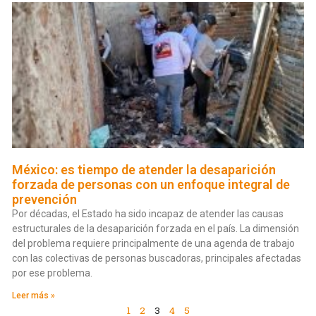
México: es tiempo de atender la desaparición
forzada de personas con un enfoque integral de
prevención
Por décadas, el Estado ha sido incapaz de atender las causas
estructurales de la desaparición forzada en el país. La dimensión
del problema requiere principalmente de una agenda de trabajo
con las colectivas de personas buscadoras, principales afectadas
por ese problema.
Leer más »
1
2
3
4
5