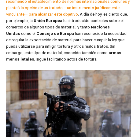
recomendó el establecimiento de normas internacionales comunes y
planteó la opción de un tratado —un instrumento jurídicamente
vinculante— para alcanzar este objetivo
. A día de hoy, es cierto que,
por ejemplo, la
Unión Europea
ha introducido controles sobre el
comercio de algunos tipos de material, y tanto
Naciones
Unidas
como el
Consejo de Europa
han reconocido la necesidad
de regular la exportación de material para hacer cumplir la ley que
pueda utilizarse para infligir tortura y otros malos tratos. Sin
embargo, este tipo de material, conocido también como
armas
menos letales
, sigue facilitando actos de tortura.