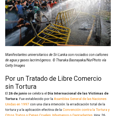
Manifestantes universitarios de Sri Lanka son rociados con cañones
de agua y gases lacrimógenos. © Tharaka Basnayaka/NurPhoto vía
Getty Images
Por un Tratado de Libre Comercio
sin Tortura
El
26 de junio
se celebra el
Día Internacional de las Víctimas de
Tortura
. Fue establecido por la
Asamblea General de las Naciones
Unidas en 1997
con una clara intención: la erradicación total de la
tortura y a la aplicación efectiva de la
Convención contra la Tortura y
Otros Tratos o Penas Crueles, Inhumanos o Degradantes
. Hoy, 26