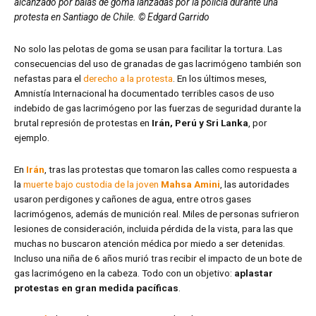
alcanzado por balas de goma lanzadas por la policía durante una
protesta en Santiago de Chile. © Edgard Garrido
No solo las pelotas de goma se usan para facilitar la tortura. Las
consecuencias del uso de granadas de gas lacrimógeno también son
nefastas para el
derecho a la protesta
. En los últimos meses,
Amnistía Internacional ha documentado terribles casos de uso
indebido de gas lacrimógeno por las fuerzas de seguridad durante la
brutal represión de protestas en
Irán, Perú y Sri Lanka
, por
ejemplo.
En
Irán
, tras las protestas que tomaron las calles como respuesta a
la
muerte bajo custodia de la joven
Mahsa Amini
, las autoridades
usaron perdigones y cañones de agua, entre otros gases
lacrimógenos, además de munición real. Miles de personas sufrieron
lesiones de consideración, incluida pérdida de la vista, para las que
muchas no buscaron atención médica por miedo a ser detenidas.
Incluso una niña de 6 años murió tras recibir el impacto de un bote de
gas lacrimógeno en la cabeza. Todo con un objetivo:
aplastar
protestas en gran medida pacíficas
.