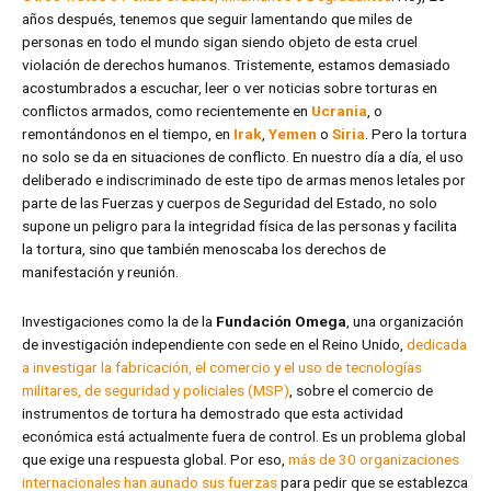
años después, tenemos que seguir lamentando que miles de
personas en todo el mundo sigan siendo objeto de esta cruel
violación de derechos humanos. Tristemente, estamos demasiado
acostumbrados a escuchar, leer o ver noticias sobre torturas en
conflictos armados, como recientemente en
Ucrania
, o
remontándonos en el tiempo, en
Irak
,
Yemen
o
Siria
. Pero la tortura
no solo se da en situaciones de conflicto. En nuestro día a día, el uso
deliberado e indiscriminado de este tipo de armas menos letales por
parte de las Fuerzas y cuerpos de Seguridad del Estado, no solo
supone un peligro para la integridad física de las personas y facilita
la tortura, sino que también menoscaba los derechos de
manifestación y reunión.
Investigaciones como la de la
Fundación Omega
, una organización
de investigación independiente con sede en el Reino Unido,
dedicada
a investigar
la fabricación, el comercio y el uso de tecnologías
militares, de seguridad y policiales (MSP)
, sobre el comercio de
instrumentos de tortura ha demostrado que esta actividad
económica está actualmente fuera de control. Es un problema global
que exige una respuesta global. Por eso,
m
ás de 30 organizaciones
internacionales han aunado sus fuerzas
para pedir que se establezca