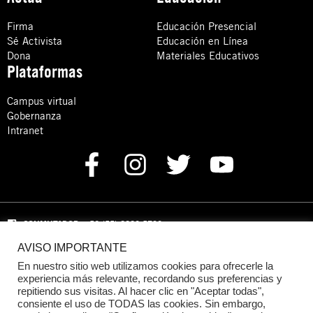
Firma
Educación Presencial
Sé Activista
Educación en Línea
Dona
Materiales Educativos
Plataformas
Campus virtual
Gobernanza
Intranet
CONMUTADOR
: +52 (55) 8880 5730
AVISO IMPORTANTE
Domicilio: Calle Hércules 13,
Colonia Crédito Constructor,
Benito Juárez, C.P. 03940 Ciudad de México, CDMX
En nuestro sitio web utilizamos cookies para ofrecerle la
experiencia más relevante, recordando sus preferencias y
repitiendo sus visitas. Al hacer clic en "Aceptar todas",
DONACIONES:
+52 +52 (55) 8880 5755
consiente el uso de TODAS las cookies. Sin embargo,