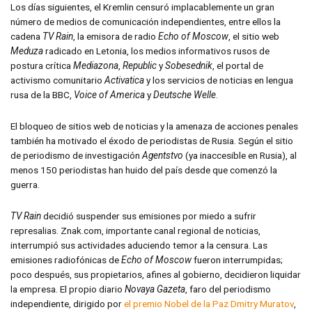
Los días siguientes, el Kremlin censuró implacablemente un gran
número de medios de comunicación independientes, entre ellos la
cadena
TV Rain
, la emisora de radio
Echo of Moscow
, el sitio web
Meduza
radicado en Letonia, los medios informativos rusos de
postura crítica
Mediazona
,
Republic
y
Sobesednik
, el portal de
activismo comunitario
Activatica
y los servicios de noticias en lengua
rusa de la BBC,
Voice of America
y
Deutsche Welle
.
El bloqueo de sitios web de noticias y la amenaza de acciones penales
también ha motivado el éxodo de periodistas de Rusia. Según el sitio
de periodismo de investigación
Agentstvo
(ya inaccesible en Rusia), al
menos 150 periodistas han huido del país desde que comenzó la
guerra.
TV Rain
decidió suspender sus emisiones por miedo a sufrir
represalias. Znak.com, importante canal regional de noticias,
interrumpió sus actividades aduciendo temor a la censura. Las
emisiones radiofónicas de
Echo of Moscow
fueron interrumpidas;
poco después, sus propietarios, afines al gobierno, decidieron liquidar
la empresa. El propio diario
Novaya Gazeta
, faro del periodismo
independiente, dirigido por
el premio Nobel de la Paz Dmitry Muratov
,