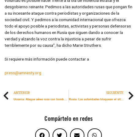
voluntad es posible hacer frente a la ola de violencia estatal y el
desgobierno reinante. Pedimos a las autoridades rusas que pongan fin
a su incesante ataque contra periodistas y organizaciones de la
sociedad civil. Y pedimos a la comunidad internacional que ofrezca
todo el apoyo posible a periodistas, activistas y personas defensoras
de los derechos humanos en Rusia que siguen dando a conocer la
verdad y alzando la voz contra la injusticia a pesar de sufrir
terriblemente por su causa”, ha dicho Marie Struthers.
Si requiere más información puede contactar a
press@amnesty.org
ANTERIOR
SIGUIENTE
Ucrania: Ataque aéreo ruso con bombas no guiadas mató a civiles en Chernígov. Nueva investigación y testimonios
Rusia: Las autoridades bloquean el sitio web de Amnistía Internacional en lengua rusa
Compártelo en redes