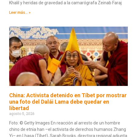
Khalil y heridas de gravedad a la camarógrafa Zeinab Faraj
Leer más... »
China: Activista detenido en Tíbet por mostrar
una foto del Dalái Lama debe quedar en
libertad
agosto 5, 2026
Foto: © Getty Images En reacción al arresto de un hombre
chino de etnia han –el activista de derechos humanos Zhang
Yi– en Lhasa (Tíbet), Sarah Brooks, directora regional adjunta