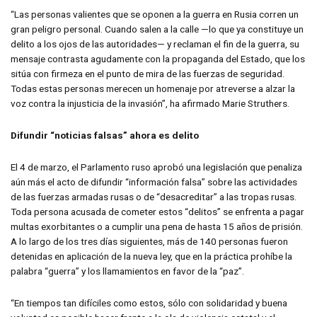
“Las personas valientes que se oponen a la guerra en Rusia corren un
gran peligro personal. Cuando salen a la calle —lo que ya constituye un
delito a los ojos de las autoridades— y reclaman el fin de la guerra, su
mensaje contrasta agudamente con la propaganda del Estado, que los
sitúa con firmeza en el punto de mira de las fuerzas de seguridad.
Todas estas personas merecen un homenaje por atreverse a alzar la
voz contra la injusticia de la invasión”, ha afirmado Marie Struthers.
Difundir “noticias falsas” ahora es delito
El 4 de marzo, el Parlamento ruso aprobó una legislación que penaliza
aún más el acto de difundir “información falsa” sobre las actividades
de las fuerzas armadas rusas o de “desacreditar” a las tropas rusas.
Toda persona acusada de cometer estos “delitos” se enfrenta a pagar
multas exorbitantes o a cumplir una pena de hasta 15 años de prisión.
A lo largo de los tres días siguientes, más de 140 personas fueron
detenidas en aplicación de la nueva ley, que en la práctica prohíbe la
palabra “guerra” y los llamamientos en favor de la “paz”.
“En tiempos tan difíciles como estos, sólo con solidaridad y buena