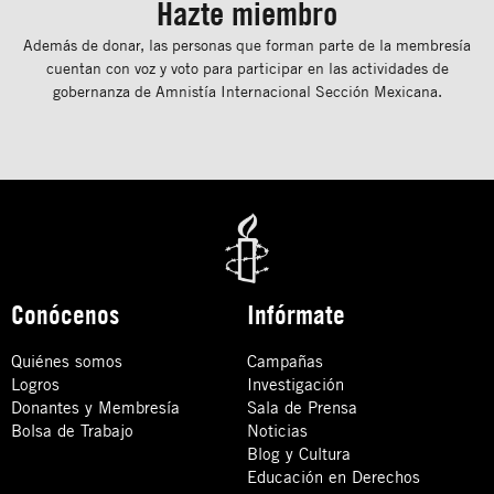
Hazte miembro
Además de donar, las personas que forman parte de la membresía
cuentan con voz y voto para participar en las actividades de
gobernanza de Amnistía Internacional Sección Mexicana.
Conócenos
Infórmate
Quiénes somos
Campañas
Logros
Investigación
Donantes y Membresía
Sala de Prensa
Bolsa de Trabajo
Noticias
Blog y Cultura
Educación en Derechos