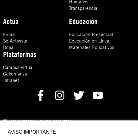
Humanos
Transparencia
Actúa
Educación
Firma
Educación Presencial
Sé Activista
Educación en Línea
Dona
Materiales Educativos
Plataformas
Campus virtual
Gobernanza
Intranet
CONMUTADOR
: +52 (55) 8880 5730
AVISO IMPORTANTE
Domicilio: Calle Hércules 13,
Colonia Crédito Constructor,