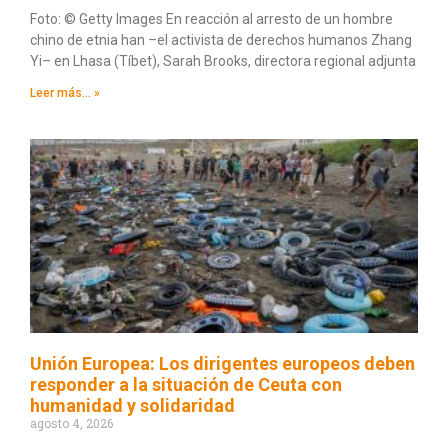
Foto: © Getty Images En reacción al arresto de un hombre
chino de etnia han –el activista de derechos humanos Zhang
Yi– en Lhasa (Tíbet), Sarah Brooks, directora regional adjunta
Leer más... »
Unión Europea: Los dirigentes europeos deben
responder a la situación de Ceuta con
humanidad y solidaridad
agosto 4, 2026