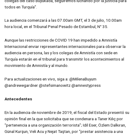
colegas del caso Büyükada, seguiremos luchando por la justicia para
todos en Turquía”.
La audiencia comenzará a las 07.00am GMT, el 3 de julio, 10.00am
hora local, en el Tribunal Penal Pesado de Estambul, N° 35.
Aunque las restricciones de COVID 19 han impedido a Amnistía
Internacional enviar representantes internacionales para observar la
audiencia en persona, las y los colegas de Amnistía con sede en
Turquía estarán en el tribunal para transmitir los acontecimientos al
movimiento de Amnistía y al mundo.
Para actualizaciones en vivo, siga a: @MilenaBuyum
@andrewegardner @stefsimanowitz @amnestypress
Antecedentes
En la audiencia de noviembre de 2019, el fiscal del Estado presentó su
opinión final en la que solicitaba que se condenara a Taner Kılıç por
“pertenencia a una organización terrorista”; Idil Eser, Özlem Dalkıran,
Günal Kurşun, Veli Acu y Nejat Taştan, por “prestar asistencia a una