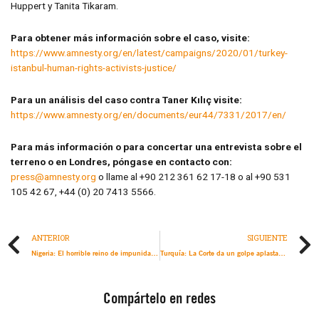
Huppert y Tanita Tikaram.
Para obtener más información sobre el caso, visite:
https://www.amnesty.org/en/latest/campaigns/2020/01/turkey-
istanbul-human-rights-activists-justice/
Para un análisis del caso contra Taner Kılıç visite:
https://www.amnesty.org/en/documents/eur44/7331/2017/en/
Para más información o para concertar una entrevista sobre el
terreno o en Londres, póngase en contacto con:
press@amnesty.org
o llame al +90 212 361 62 17-18 o al +90 531
105 42 67, +44 (0) 20 7413 5566.
ANTERIOR
SIGUIENTE
Nigeria: El horrible reino de impunidad del SARS hace que se burle la ley anti-tortura
Turquía: La Corte da un golpe aplastante a los derechos humanos y a la justicia al condenar a cuatro activistas
Compártelo en redes