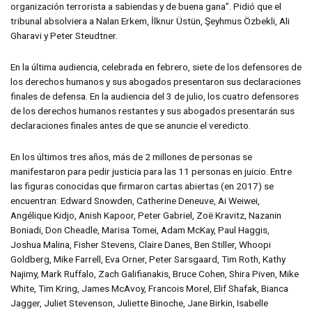
organización terrorista a sabiendas y de buena gana”. Pidió que el
tribunal absolviera a Nalan Erkem, İlknur Üstün, Şeyhmus Özbekli, Ali
Gharavi y Peter Steudtner.
En la última audiencia, celebrada en febrero, siete de los defensores de
los derechos humanos y sus abogados presentaron sus declaraciones
finales de defensa. En la audiencia del 3 de julio, los cuatro defensores
de los derechos humanos restantes y sus abogados presentarán sus
declaraciones finales antes de que se anuncie el veredicto.
En los últimos tres años, más de 2 millones de personas se
manifestaron para pedir justicia para las 11 personas en juicio. Entre
las figuras conocidas que firmaron cartas abiertas (en 2017) se
encuentran: Edward Snowden, Catherine Deneuve, Ai Weiwei,
Angélique Kidjo, Anish Kapoor, Peter Gabriel, Zoë Kravitz, Nazanin
Boniadi, Don Cheadle, Marisa Tomei, Adam McKay, Paul Haggis,
Joshua Malina, Fisher Stevens, Claire Danes, Ben Stiller, Whoopi
Goldberg, Mike Farrell, Eva Orner, Peter Sarsgaard, Tim Roth, Kathy
Najimy, Mark Ruffalo, Zach Galifianakis, Bruce Cohen, Shira Piven, Mike
White, Tim Kring, James McAvoy, Francois Morel, Elif Shafak, Bianca
Jagger, Juliet Stevenson, Juliette Binoche, Jane Birkin, Isabelle