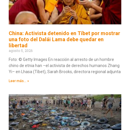
China: Activista detenido en Tíbet por mostrar
una foto del Dalái Lama debe quedar en
libertad
agosto 5, 2026
Foto: © Getty Images En reacción al arresto de un hombre
chino de etnia han –el activista de derechos humanos Zhang
Yi– en Lhasa (Tíbet), Sarah Brooks, directora regional adjunta
Leer más... »