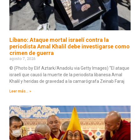
Líbano: Ataque mortal israelí contra la
periodista Amal Khalil debe investigarse como
crimen de guerra
agosto 7, 2026
© (Photo by Elif Aztark/Anadolu via Getty Images) “El ataque
israelí que causó la muerte de la periodista libanesa Amal
Khalil y heridas de gravedad a la camarógrafa Zeinab Faraj
Leer más... »