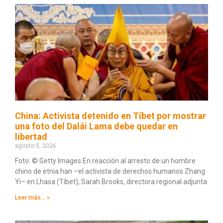
China: Activista detenido en Tíbet por mostrar
una foto del Dalái Lama debe quedar en
libertad
agosto 5, 2026
Foto: © Getty Images En reacción al arresto de un hombre
chino de etnia han –el activista de derechos humanos Zhang
Yi– en Lhasa (Tíbet), Sarah Brooks, directora regional adjunta
Leer más... »