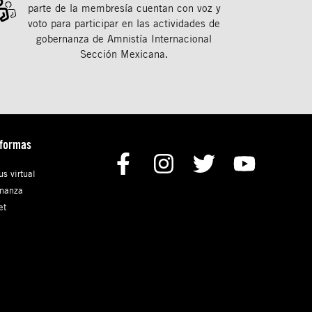
parte de la membresía cuentan con voz y
voto para participar en las actividades de
gobernanza de Amnistía Internacional
Sección Mexicana.
aformas
s virtual
nanza
et