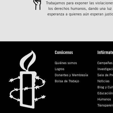
Trabajamos para exponer las violacione
los derechos humanos, dando una luz
esperanza a quienes aún esperan justic
Conócenos
Infórmat
Quiénes somos
Campañas
Logros
Investigac
Donantes y Membresía
Sala de Pr
Bolsa de Trabajo
Noticias
Blog y Cul
Educación
Humanos
Transparen