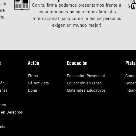
s de
Con tu ﬁrma podemos presentarnos frente a
 de
las autoridades no solo como Amnistía
ia.
Internacional ¡sino como miles de personas
exigen un mundo mejor!
e
Actúa
Educación
Plat
Firma
Educación Presencial
Campu
ión
Sé Activista
Educación en Línea
Gober
ensa
Dona
Materiales Educativos
Intran
tura
 en Derechos
cia