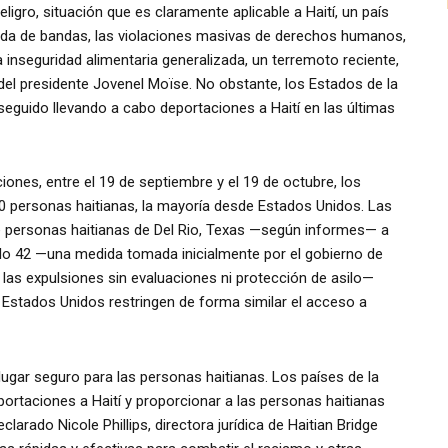
ligro, situación que es claramente aplicable a Haití, un país
zada de bandas, las violaciones masivas de derechos humanos,
 inseguridad alimentaria generalizada, un terremoto reciente,
to del presidente Jovenel Moïse. No obstante, los Estados de la
seguido llevando a cabo deportaciones a Haití en las últimas
iones, entre el 19 de septiembre y el 19 de octubre, los
800 personas haitianas, la mayoría desde Estados Unidos. Las
e personas haitianas de Del Rio, Texas —según informes— a
ítulo 42 —una medida tomada inicialmente por el gobierno de
las expulsiones sin evaluaciones ni protección de asilo—
Estados Unidos restringen de forma similar el acceso a
lugar seguro para las personas haitianas. Los países de la
portaciones a Haití y proporcionar a las personas haitianas
larado Nicole Phillips, directora jurídica de Haitian Bridge