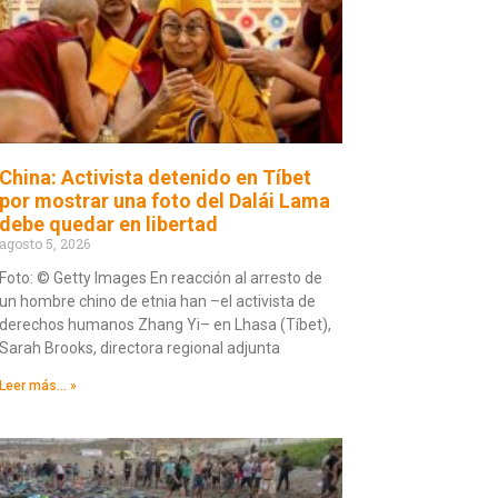
China: Activista detenido en Tíbet
por mostrar una foto del Dalái Lama
debe quedar en libertad
agosto 5, 2026
Foto: © Getty Images En reacción al arresto de
un hombre chino de etnia han –el activista de
derechos humanos Zhang Yi– en Lhasa (Tíbet),
Sarah Brooks, directora regional adjunta
Leer más... »