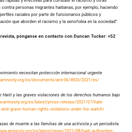
s rápidas y efectivas para combatir el racismo y otras
s contra personas migrantes haitianas; por ejemplo, haciendo
erfiles raciales por parte de funcionarios públicos y
ación que aborden el racismo y la xenofobia en la sociedad”.
trevista, pónganse en contacto con Duncan Tucker: +52
vimiento necesitan protección internacional urgente
w.amnesty.org/es/documents/amr36/4920/2021/es/
de Haití y las graves violaciones de los derechos humanos bajo
w.amnesty.org/es/latest/press-release/2021/07/haiti-
ent-and-grave-human-rights-violations-under-his-watch/
as de muerte a las familias de una activista y un periodista
www.amnesty.org/es/latest/news/2021/08/haiti-authorities-