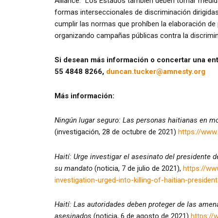
Alliance. “Los Estados también deben tomar medida
formas interseccionales de discriminación dirigida
cumplir las normas que prohíben la elaboración de p
organizando campañas públicas contra la discrimin
Si desean más información o concertar una en
55 4848 8266,
duncan.tucker@amnesty.org
Más información:
Ningún lugar seguro:
Las personas haitianas en mo
(investigación, 28 de octubre de 2021)
https://ww
Haití:
Urge investigar el asesinato del presidente 
su mandato
(noticia, 7 de julio de 2021),
https://ww
investigation-urged-into-killing-of-haitian-presid
Haití:
Las autoridades deben proteger de las amenaz
asesinados
(noticia, 6 de agosto de 2021)
https://