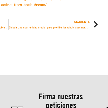
-activist-from-death-threats/
SIGUIENTE
México da una nueva oportunidad a la investigación judicial sobre el caso de Ligia Ceballos, posible “bebé robado” en España en 1968
Global: Una oportunidad crucial para prohibir los robots asesinos, mientras estamos a tiempo
Firma nuestras
peticiones