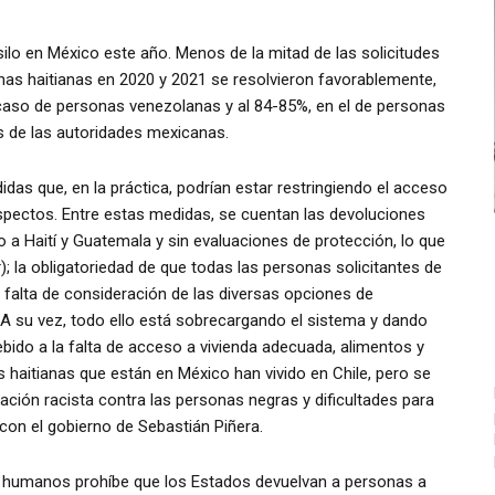
ilo en México este año. Menos de la mitad de las solicitudes
nas haitianas en 2020 y 2021 se resolvieron favorablemente,
 caso de personas venezolanas y al 84-85%, en el de personas
 de las autoridades mexicanas.
as que, en la práctica, podrían estar restringiendo el acceso
aspectos. Entre estas medidas, se cuentan las devoluciones
to a Haití y Guatemala y sin evaluaciones de protección, lo que
t
); la obligatoriedad de que todas las personas solicitantes de
a falta de consideración de las diversas opciones de
. A su vez, todo ello está sobrecargando el sistema y dando
ebido a la falta de acceso a vivienda adecuada, alimentos y
haitianas que están en México han vivido en Chile, pero se
inación racista contra las personas negras y dificultades para
 con el gobierno de Sebastián Piñera.
os humanos prohíbe que los Estados devuelvan a personas a