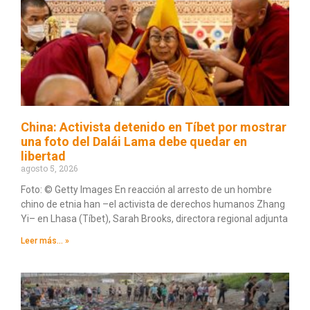
China: Activista detenido en Tíbet por mostrar
una foto del Dalái Lama debe quedar en
libertad
agosto 5, 2026
Foto: © Getty Images En reacción al arresto de un hombre
chino de etnia han –el activista de derechos humanos Zhang
Yi– en Lhasa (Tíbet), Sarah Brooks, directora regional adjunta
Leer más... »