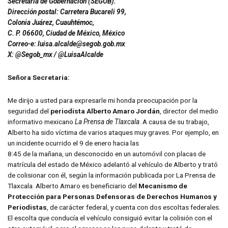
Secretaría de Gobernación (SEGOB).
Dirección postal: Carretera Bucareli 99,
Colonia Juárez, Cuauhtémoc,
C. P. 06600, Ciudad de México, México
Correo-e: luisa.alcalde@segob.gob.mx
X: @Segob_mx / @LuisaAlcalde
Señora Secretaria:
Me dirijo a usted para expresarle mi honda preocupación por la
seguridad del
periodista Alberto Amaro Jordán
, director del medio
informativo mexicano
La Prensa de Tlaxcala
. A causa de su trabajo,
Alberto ha sido víctima de varios ataques muy graves. Por ejemplo, en
un incidente ocurrido el 9 de enero hacia las
8:45 de la mañana, un desconocido en un automóvil con placas de
matrícula del estado de México adelantó al vehículo de Alberto y trató
de colisionar con él, según la información publicada por La Prensa de
Tlaxcala. Alberto Amaro es beneficiario del
Mecanismo de
Protección para Personas Defensoras de Derechos Humanos y
Periodistas
, de carácter federal, y cuenta con dos escoltas federales.
El escolta que conducía el vehículo consiguió evitar la colisión con el