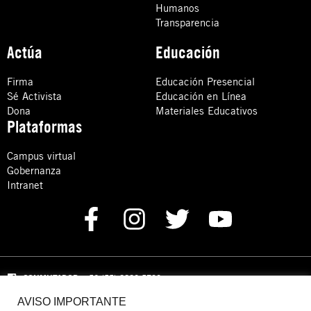
Humanos
Transparencia
Actúa
Educación
Firma
Educación Presencial
Sé Activista
Educación en Línea
Dona
Materiales Educativos
Plataformas
Campus virtual
Gobernanza
Intranet
CONMUTADOR
: +52 (55) 8880 5730
AVISO IMPORTANTE
Domicilio: Calle Hércules 13,
Colonia Crédito Constructor,