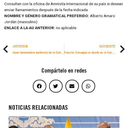
Consulten con la oficina de Amnistía Internacional de su país si desean
enviar llamamientos después de la fecha indicada.
NOMBRE Y GÉNERO GRAMATICAL PREFERIDO:
Alberto Amaro
Jordán (masculino)
ENLACE A LA AU ANTERIOR:
no aplicable
ANTERIOR
SIGUIENTE
Israel desobedece sentencia de la Corte Internacional de Justicia que ordena evitar genocidio al no permitir la llegada a Gaza de ayuda humanitaria adecuada
Francia: Consagrar el aborto en la Constitución, “un bastión frente a los movimientos antiderechos”
Compártelo en redes
NOTICIAS RELACIONADAS