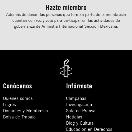
Hazte miembro
Además de donar, las personas que forman parte de la membresía
cuentan con voz y voto para participar en las actividades de
gobernanza de Amnistía Internacional Sección Mexicana.
Conócenos
Infórmate
Quiénes somos
Campañas
Logros
Investigación
Donantes y Membresía
Sala de Prensa
Bolsa de Trabajo
Noticias
Blog y Cultura
Educación en Derechos