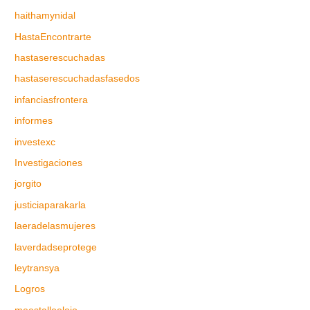
haithamynidal
HastaEncontrarte
hastaserescuchadas
hastaserescuchadasfasedos
infanciasfrontera
informes
investexc
Investigaciones
jorgito
justiciaparakarla
laeradelasmujeres
laverdadseprotege
leytransya
Logros