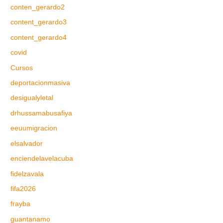
conten_gerardo2
content_gerardo3
content_gerardo4
covid
Cursos
deportacionmasiva
desigualyletal
drhussamabusafiya
eeuumigracion
elsalvador
enciendelavelacuba
fidelzavala
fifa2026
frayba
guantanamo