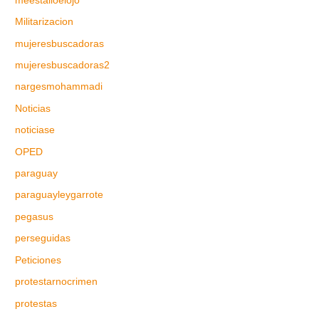
meestalloelojo
Militarizacion
mujeresbuscadoras
mujeresbuscadoras2
nargesmohammadi
Noticias
noticiase
OPED
paraguay
paraguayleygarrote
pegasus
perseguidas
Peticiones
protestarnocrimen
protestas