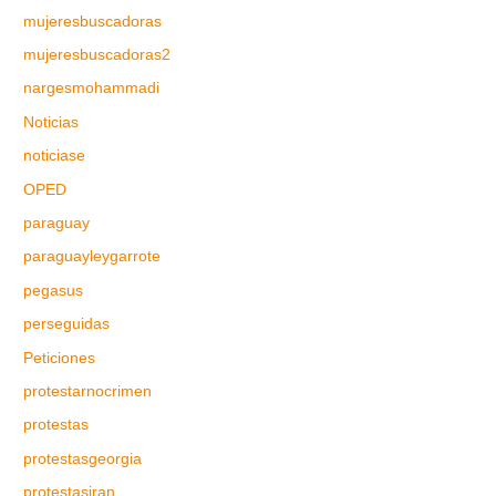
mujeresbuscadoras
mujeresbuscadoras2
nargesmohammadi
Noticias
noticiase
OPED
paraguay
paraguayleygarrote
pegasus
perseguidas
Peticiones
protestarnocrimen
protestas
protestasgeorgia
protestasiran