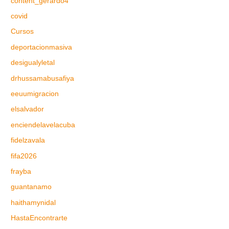
content_gerardo4
covid
Cursos
deportacionmasiva
desigualyletal
drhussamabusafiya
eeuumigracion
elsalvador
enciendelavelacuba
fidelzavala
fifa2026
frayba
guantanamo
haithamynidal
HastaEncontrarte