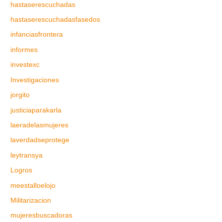
hastaserescuchadas
hastaserescuchadasfasedos
infanciasfrontera
informes
investexc
Investigaciones
jorgito
justiciaparakarla
laeradelasmujeres
laverdadseprotege
leytransya
Logros
meestalloelojo
Militarizacion
mujeresbuscadoras