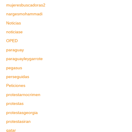
mujeresbuscadoras2
nargesmohammadi
Noticias
noticiase
OPED
paraguay
paraguayleygarrote
pegasus
perseguidas
Peticiones
protestarnocrimen
protestas
protestasgeorgia
protestasiran
qatar