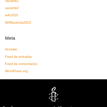
vacante1
vacante2
w4r2025
W4Rpolonia2023
Meta
Acceder
Feed de entradas
Feed de comentarios
WordPress.org