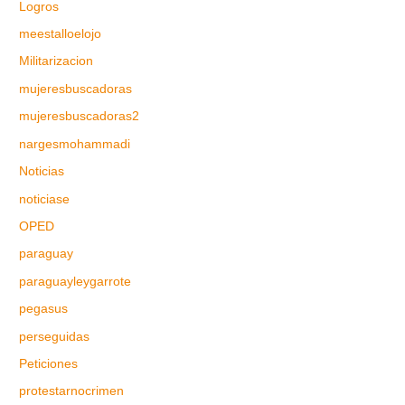
Logros
meestalloelojo
Militarizacion
mujeresbuscadoras
mujeresbuscadoras2
nargesmohammadi
Noticias
noticiase
OPED
paraguay
paraguayleygarrote
pegasus
perseguidas
Peticiones
protestarnocrimen