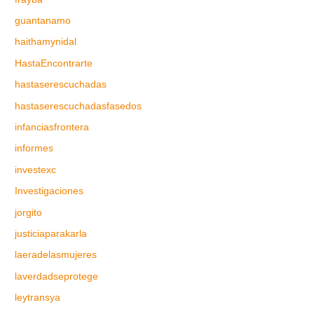
guantanamo
haithamynidal
HastaEncontrarte
hastaserescuchadas
hastaserescuchadasfasedos
infanciasfrontera
informes
investexc
Investigaciones
jorgito
justiciaparakarla
laeradelasmujeres
laverdadseprotege
leytransya