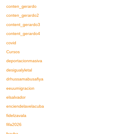
conten_gerardo
conten_gerardo2
content_gerardo3
content_gerardo4
covid
Cursos
deportacionmasiva
desigualyletal
drhussamabusafiya
eeuumigracion
elsalvador
enciendelavelacuba
fidelzavala
fifa2026
frayba