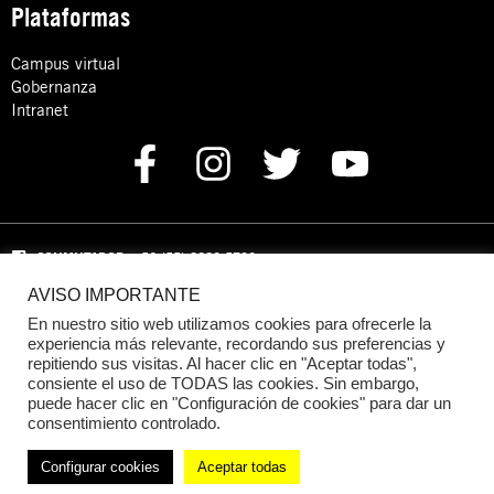
Plataformas
Campus virtual
Gobernanza
Intranet
CONMUTADOR
: +52 (55) 8880 5730
AVISO IMPORTANTE
Domicilio: Calle Hércules 13,
Colonia Crédito Constructor,
Benito Juárez, C.P. 03940 Ciudad de México, CDMX
En nuestro sitio web utilizamos cookies para ofrecerle la
experiencia más relevante, recordando sus preferencias y
repitiendo sus visitas. Al hacer clic en "Aceptar todas",
DONACIONES:
+52 +52 (55) 8880 5755
consiente el uso de TODAS las cookies. Sin embargo,
puede hacer clic en "Configuración de cookies" para dar un
© 2024 Amnistía Internacional México
consentimiento controlado.
Configurar cookies
Aceptar todas
Política de Privacidad