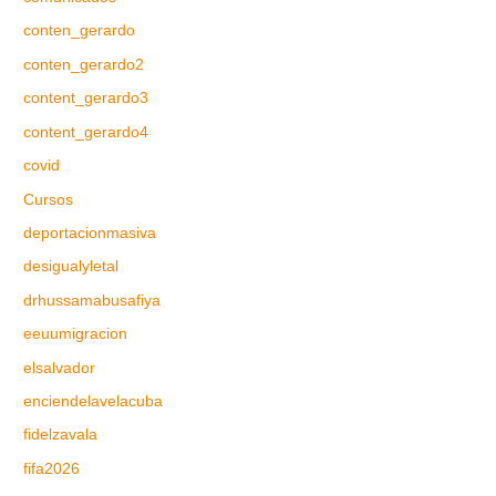
conten_gerardo
conten_gerardo2
content_gerardo3
content_gerardo4
covid
Cursos
deportacionmasiva
desigualyletal
drhussamabusafiya
eeuumigracion
elsalvador
enciendelavelacuba
fidelzavala
fifa2026