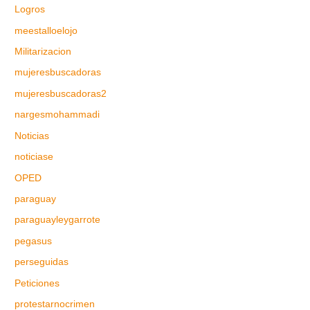
Logros
meestalloelojo
Militarizacion
mujeresbuscadoras
mujeresbuscadoras2
nargesmohammadi
Noticias
noticiase
OPED
paraguay
paraguayleygarrote
pegasus
perseguidas
Peticiones
protestarnocrimen