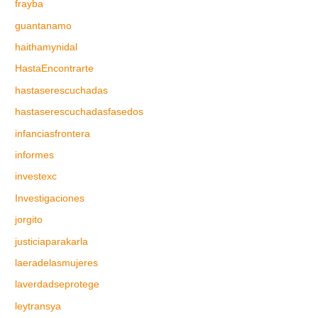
frayba
guantanamo
haithamynidal
HastaEncontrarte
hastaserescuchadas
hastaserescuchadasfasedos
infanciasfrontera
informes
investexc
Investigaciones
jorgito
justiciaparakarla
laeradelasmujeres
laverdadseprotege
leytransya