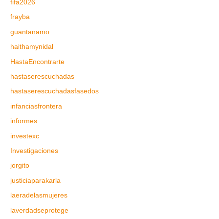
fifa2026
frayba
guantanamo
haithamynidal
HastaEncontrarte
hastaserescuchadas
hastaserescuchadasfasedos
infanciasfrontera
informes
investexc
Investigaciones
jorgito
justiciaparakarla
laeradelasmujeres
laverdadseprotege