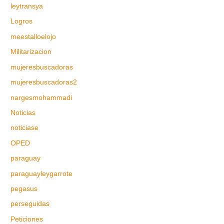
leytransya
Logros
meestalloelojo
Militarizacion
mujeresbuscadoras
mujeresbuscadoras2
nargesmohammadi
Noticias
noticiase
OPED
paraguay
paraguayleygarrote
pegasus
perseguidas
Peticiones