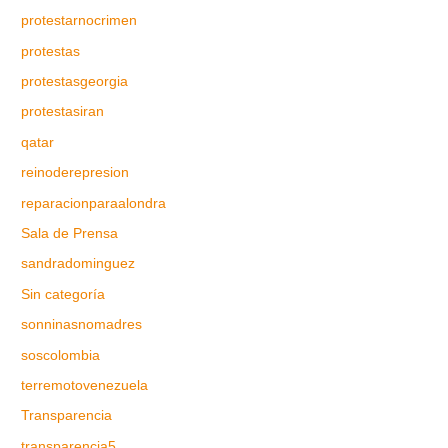
protestarnocrimen
protestas
protestasgeorgia
protestasiran
qatar
reinoderepresion
reparacionparaalondra
Sala de Prensa
sandradominguez
Sin categoría
sonninasnomadres
soscolombia
terremotovenezuela
Transparencia
transparencia5