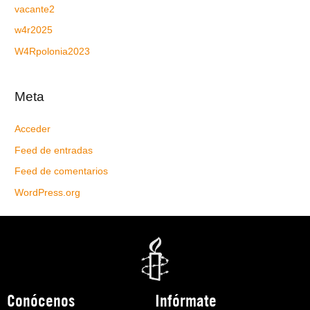
vacante2
w4r2025
W4Rpolonia2023
Meta
Acceder
Feed de entradas
Feed de comentarios
WordPress.org
Conócenos
Infórmate