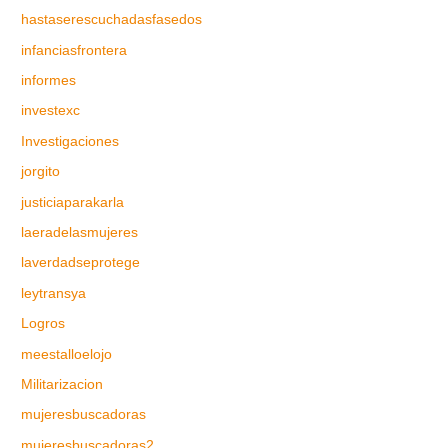
hastaserescuchadasfasedos
infanciasfrontera
informes
investexc
Investigaciones
jorgito
justiciaparakarla
laeradelasmujeres
laverdadseprotege
leytransya
Logros
meestalloelojo
Militarizacion
mujeresbuscadoras
mujeresbuscadoras2