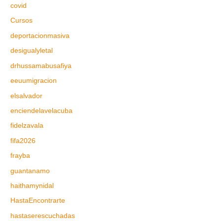
covid
Cursos
deportacionmasiva
desigualyletal
drhussamabusafiya
eeuumigracion
elsalvador
enciendelavelacuba
fidelzavala
fifa2026
frayba
guantanamo
haithamynidal
HastaEncontrarte
hastaserescuchadas