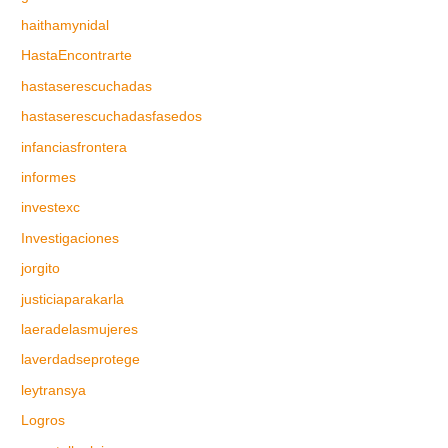
haithamynidal
HastaEncontrarte
hastaserescuchadas
hastaserescuchadasfasedos
infanciasfrontera
informes
investexc
Investigaciones
jorgito
justiciaparakarla
laeradelasmujeres
laverdadseprotege
leytransya
Logros