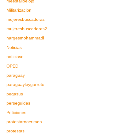
meestalloelojo
Militarizacion
mujeresbuscadoras
mujeresbuscadoras2
nargesmohammadi
Noticias
noticiase
OPED
paraguay
paraguayleygarrote
pegasus
perseguidas
Peticiones
protestarnocrimen
protestas