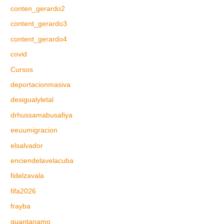
conten_gerardo2
content_gerardo3
content_gerardo4
covid
Cursos
deportacionmasiva
desigualyletal
drhussamabusafiya
eeuumigracion
elsalvador
enciendelavelacuba
fidelzavala
fifa2026
frayba
guantanamo