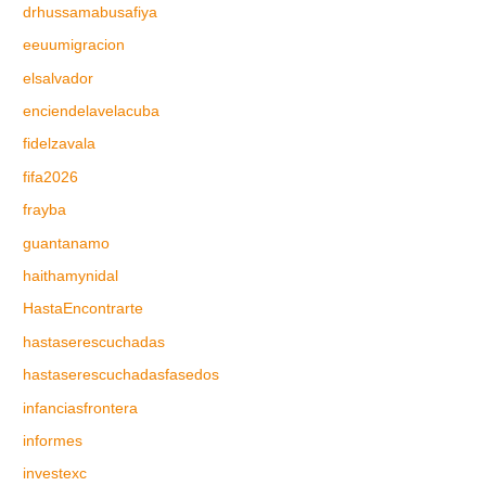
drhussamabusafiya
eeuumigracion
elsalvador
enciendelavelacuba
fidelzavala
fifa2026
frayba
guantanamo
haithamynidal
HastaEncontrarte
hastaserescuchadas
hastaserescuchadasfasedos
infanciasfrontera
informes
investexc