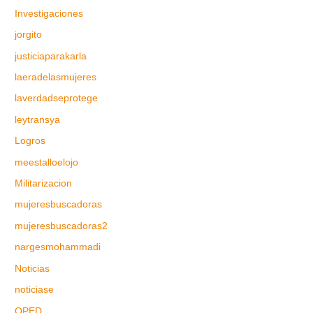
Investigaciones
jorgito
justiciaparakarla
laeradelasmujeres
laverdadseprotege
leytransya
Logros
meestalloelojo
Militarizacion
mujeresbuscadoras
mujeresbuscadoras2
nargesmohammadi
Noticias
noticiase
OPED