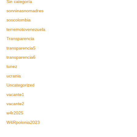
Sin categoría
sonninasnomadres
soscolombia
terremotovenezuela
Transparencia
transparencia5
transparencia6
tunez
ucrania
Uncategorized
vacante1
vacante2
w4r2025
W4Rpolonia2023