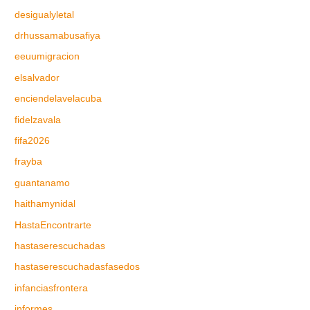
desigualyletal
drhussamabusafiya
eeuumigracion
elsalvador
enciendelavelacuba
fidelzavala
fifa2026
frayba
guantanamo
haithamynidal
HastaEncontrarte
hastaserescuchadas
hastaserescuchadasfasedos
infanciasfrontera
informes