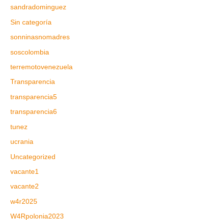
sandradominguez
Sin categoría
sonninasnomadres
soscolombia
terremotovenezuela
Transparencia
transparencia5
transparencia6
tunez
ucrania
Uncategorized
vacante1
vacante2
w4r2025
W4Rpolonia2023