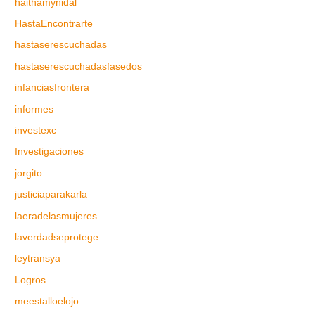
haithamynidal
HastaEncontrarte
hastaserescuchadas
hastaserescuchadasfasedos
infanciasfrontera
informes
investexc
Investigaciones
jorgito
justiciaparakarla
laeradelasmujeres
laverdadseprotege
leytransya
Logros
meestalloelojo