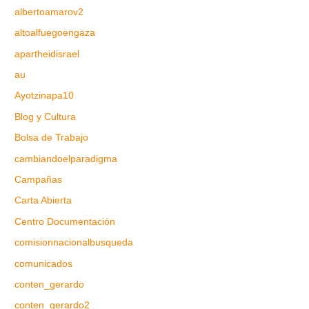
albertoamarov2
altoalfuegoengaza
apartheidisrael
au
Ayotzinapa10
Blog y Cultura
Bolsa de Trabajo
cambiandoelparadigma
Campañas
Carta Abierta
Centro Documentación
comisionnacionalbusqueda
comunicados
conten_gerardo
conten_gerardo2