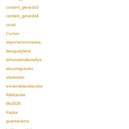
content_gerardo3
content_gerardo4
covid
Cursos
deportacionmasiva
desigualyletal
drhussamabusafiya
eeuumigracion
elsalvador
enciendelavelacuba
fidelzavala
fifa2026
frayba
guantanamo