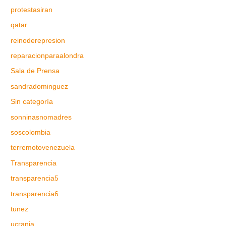
protestasiran
qatar
reinoderepresion
reparacionparaalondra
Sala de Prensa
sandradominguez
Sin categoría
sonninasnomadres
soscolombia
terremotovenezuela
Transparencia
transparencia5
transparencia6
tunez
ucrania