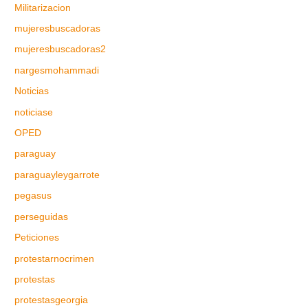
Militarizacion
mujeresbuscadoras
mujeresbuscadoras2
nargesmohammadi
Noticias
noticiase
OPED
paraguay
paraguayleygarrote
pegasus
perseguidas
Peticiones
protestarnocrimen
protestas
protestasgeorgia