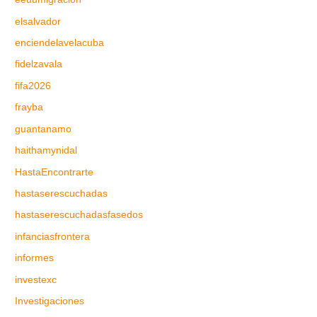
elsalvador
enciendelavelacuba
fidelzavala
fifa2026
frayba
guantanamo
haithamynidal
HastaEncontrarte
hastaserescuchadas
hastaserescuchadasfasedos
infanciasfrontera
informes
investexc
Investigaciones