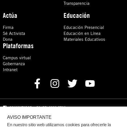
Transparencia
Actúa
Educación
Firma
Educación Presencial
Sé Activista
Educación en Línea
Dona
Materiales Educativos
Plataformas
Campus virtual
Gobernanza
Intranet
CONMUTADOR
: +52 (55) 8880 5730
AVISO IMPORTANTE
Domicilio: Calle Hércules 13,
Colonia Crédito Constructor,
Benito Juárez, C.P. 03940 Ciudad de México, CDMX
En nuestro sitio web utilizamos cookies para ofrecerle la