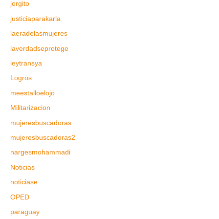
jorgito
justiciaparakarla
laeradelasmujeres
laverdadseprotege
leytransya
Logros
meestalloelojo
Militarizacion
mujeresbuscadoras
mujeresbuscadoras2
nargesmohammadi
Noticias
noticiase
OPED
paraguay