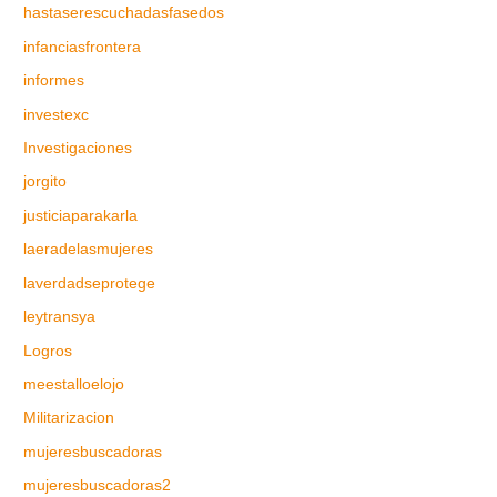
hastaserescuchadasfasedos
infanciasfrontera
informes
investexc
Investigaciones
jorgito
justiciaparakarla
laeradelasmujeres
laverdadseprotege
leytransya
Logros
meestalloelojo
Militarizacion
mujeresbuscadoras
mujeresbuscadoras2