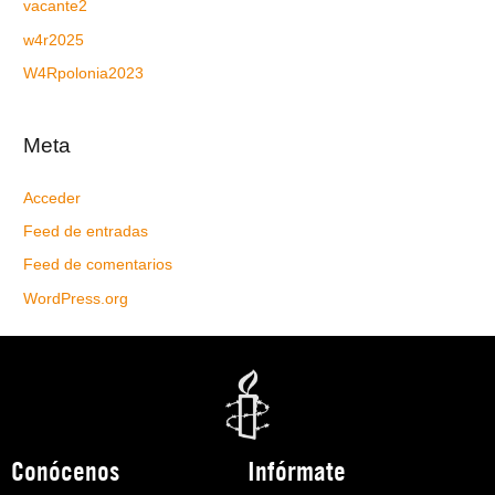
vacante2
w4r2025
W4Rpolonia2023
Meta
Acceder
Feed de entradas
Feed de comentarios
WordPress.org
Conócenos
Infórmate