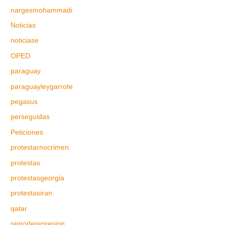
nargesmohammadi
Noticias
noticiase
OPED
paraguay
paraguayleygarrote
pegasus
perseguidas
Peticiones
protestarnocrimen
protestas
protestasgeorgia
protestasiran
qatar
reinoderepresion