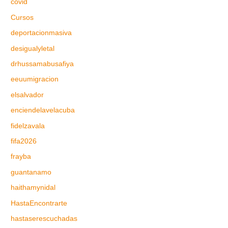
covid
Cursos
deportacionmasiva
desigualyletal
drhussamabusafiya
eeuumigracion
elsalvador
enciendelavelacuba
fidelzavala
fifa2026
frayba
guantanamo
haithamynidal
HastaEncontrarte
hastaserescuchadas