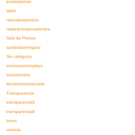
protestasiran
qatar
reinoderepresion
reparacionparaalondra
Sala de Prensa
sandradominguez
Sin categoría
sonninasnomadres
soscolombia
terremotovenezuela
Transparencia
transparencia5
transparencia6
tunez
ucrania