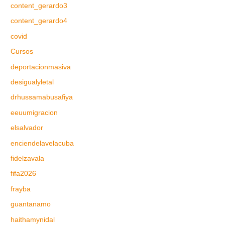
content_gerardo3
content_gerardo4
covid
Cursos
deportacionmasiva
desigualyletal
drhussamabusafiya
eeuumigracion
elsalvador
enciendelavelacuba
fidelzavala
fifa2026
frayba
guantanamo
haithamynidal