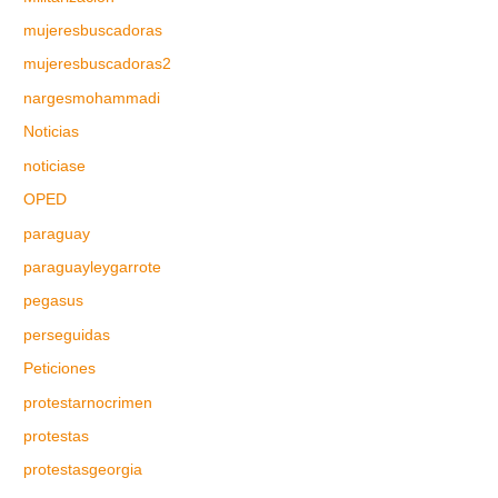
mujeresbuscadoras
mujeresbuscadoras2
nargesmohammadi
Noticias
noticiase
OPED
paraguay
paraguayleygarrote
pegasus
perseguidas
Peticiones
protestarnocrimen
protestas
protestasgeorgia