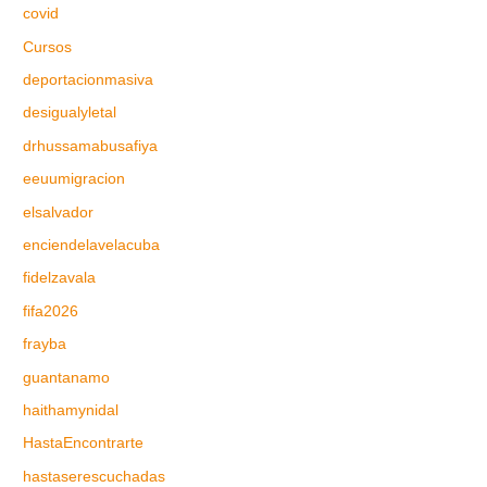
covid
Cursos
deportacionmasiva
desigualyletal
drhussamabusafiya
eeuumigracion
elsalvador
enciendelavelacuba
fidelzavala
fifa2026
frayba
guantanamo
haithamynidal
HastaEncontrarte
hastaserescuchadas