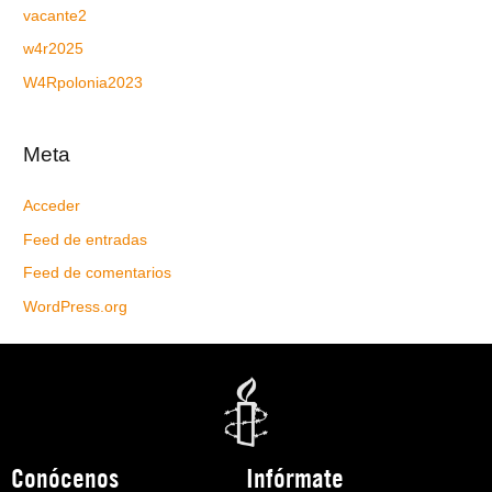
vacante2
w4r2025
W4Rpolonia2023
Meta
Acceder
Feed de entradas
Feed de comentarios
WordPress.org
Conócenos
Infórmate