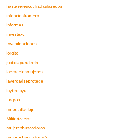
hastaserescuchadasfasedos
infanciasfrontera
informes
investexc
Investigaciones
jorgito
justiciaparakarla
laeradelasmujeres
laverdadseprotege
leytransya
Logros
meestalloelojo
Militarizacion
mujeresbuscadoras
mujeresbuscadoras2