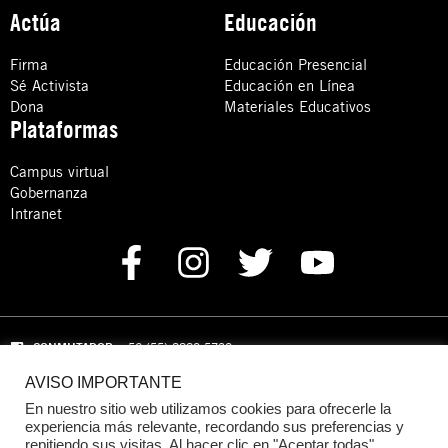
Actúa
Educación
Firma
Educación Presencial
Sé Activista
Educación en Línea
Dona
Materiales Educativos
Plataformas
Campus virtual
Gobernanza
Intranet
CONMUTADOR
: +52 (55) 8880 5730
AVISO IMPORTANTE
Domicilio: Calle Hércules 13,
Colonia Crédito Constructor,
Benito Juárez, C.P. 03940 Ciudad de México, CDMX
En nuestro sitio web utilizamos cookies para ofrecerle la
experiencia más relevante, recordando sus preferencias y
repitiendo sus visitas. Al hacer clic en "Aceptar todas",