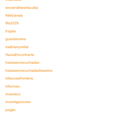
enciendelavelacuba
fidelzavala
fifa2026
frayba
guantanamo
haithamynidal
HastaEncontrarte
hastaserescuchadas
hastaserescuchadasfasedos
infanciasfrontera
informes
investexc
Investigaciones
jorgito