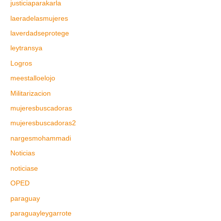
justiciaparakarla
laeradelasmujeres
laverdadseprotege
leytransya
Logros
meestalloelojo
Militarizacion
mujeresbuscadoras
mujeresbuscadoras2
nargesmohammadi
Noticias
noticiase
OPED
paraguay
paraguayleygarrote