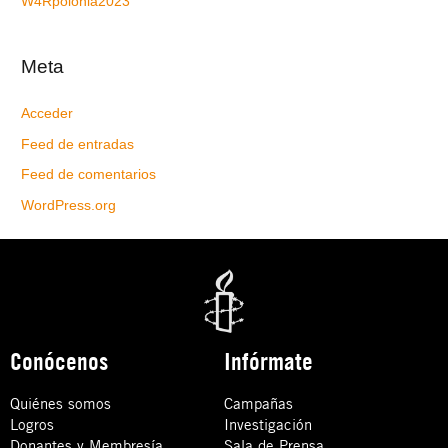
W4Rpolonia2023
Meta
Acceder
Feed de entradas
Feed de comentarios
WordPress.org
Conócenos
Infórmate
Quiénes somos
Campañas
Logros
Investigación
Donantes y Membresía
Sala de Prensa