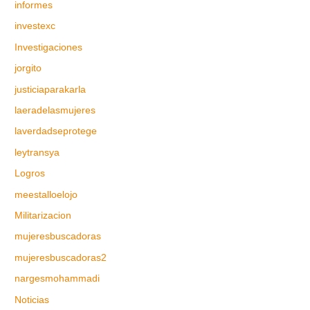
informes
investexc
Investigaciones
jorgito
justiciaparakarla
laeradelasmujeres
laverdadseprotege
leytransya
Logros
meestalloelojo
Militarizacion
mujeresbuscadoras
mujeresbuscadoras2
nargesmohammadi
Noticias