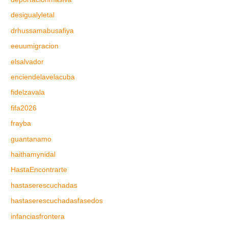
desigualyletal
drhussamabusafiya
eeuumigracion
elsalvador
enciendelavelacuba
fidelzavala
fifa2026
frayba
guantanamo
haithamynidal
HastaEncontrarte
hastaserescuchadas
hastaserescuchadasfasedos
infanciasfrontera