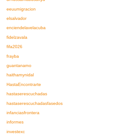
eeuumigracion
elsalvador
enciendelavelacuba
fidelzavala
fifa2026
frayba
guantanamo
haithamynidal
HastaEncontrarte
hastaserescuchadas
hastaserescuchadasfasedos
infanciasfrontera
informes
investexc