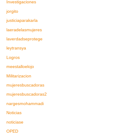
Investigaciones
jorgito
justiciaparakarla
laeradelasmujeres
laverdadseprotege
leytransya
Logros
meestalloelojo
Militarizacion
mujeresbuscadoras
mujeresbuscadoras2
nargesmohammadi
Noticias
noticiase
OPED