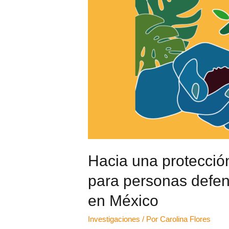
Hacia una protección
para personas defenso
en México
Investigaciones
/ Por
Carolina Flores