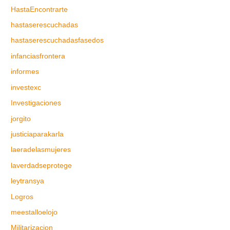
HastaEncontrarte
hastaserescuchadas
hastaserescuchadasfasedos
infanciasfrontera
informes
investexc
Investigaciones
jorgito
justiciaparakarla
laeradelasmujeres
laverdadseprotege
leytransya
Logros
meestalloelojo
Militarizacion