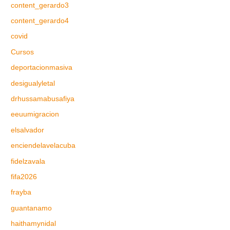
content_gerardo3
content_gerardo4
covid
Cursos
deportacionmasiva
desigualyletal
drhussamabusafiya
eeuumigracion
elsalvador
enciendelavelacuba
fidelzavala
fifa2026
frayba
guantanamo
haithamynidal