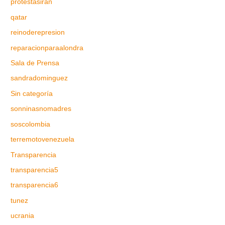
protestasiran
qatar
reinoderepresion
reparacionparaalondra
Sala de Prensa
sandradominguez
Sin categoría
sonninasnomadres
soscolombia
terremotovenezuela
Transparencia
transparencia5
transparencia6
tunez
ucrania