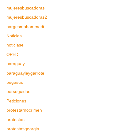
mujeresbuscadoras
mujeresbuscadoras2
nargesmohammadi
Noticias
noticiase
OPED
paraguay
paraguayleygarrote
pegasus
perseguidas
Peticiones
protestarnocrimen
protestas
protestasgeorgia