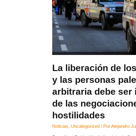
La liberación de lo
y las personas pal
arbitraria debe ser
de las negociacion
hostilidades
Noticias
,
Uncategorized
/ Por
Alejandro J