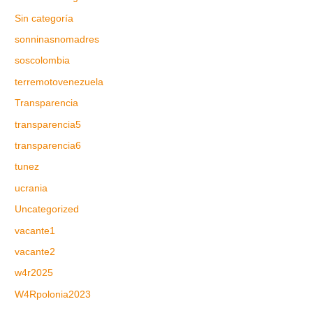
Sin categoría
sonninasnomadres
soscolombia
terremotovenezuela
Transparencia
transparencia5
transparencia6
tunez
ucrania
Uncategorized
vacante1
vacante2
w4r2025
W4Rpolonia2023