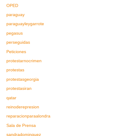
OPED
paraguay
paraguayleygarrote
pegasus
perseguidas
Peticiones
protestarnocrimen
protestas
protestasgeorgia
protestasiran
qatar
reinoderepresion
reparacionparaalondra
Sala de Prensa
sandradominguez