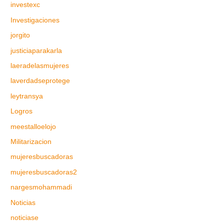
investexc
Investigaciones
jorgito
justiciaparakarla
laeradelasmujeres
laverdadseprotege
leytransya
Logros
meestalloelojo
Militarizacion
mujeresbuscadoras
mujeresbuscadoras2
nargesmohammadi
Noticias
noticiase