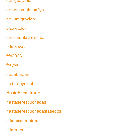
desigualyletal
drhussamabusafiya
eeuumigracion
elsalvador
enciendelavelacuba
fidelzavala
fifa2026
frayba
guantanamo
haithamynidal
HastaEncontrarte
hastaserescuchadas
hastaserescuchadasfasedos
infanciasfrontera
informes