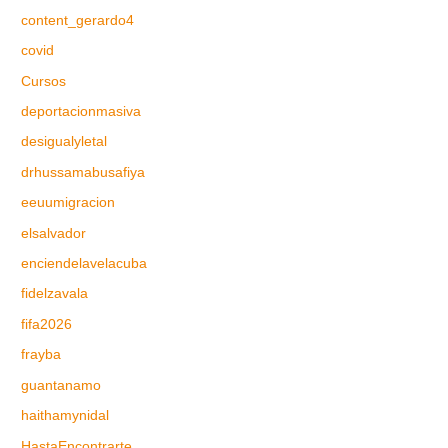
content_gerardo4
covid
Cursos
deportacionmasiva
desigualyletal
drhussamabusafiya
eeuumigracion
elsalvador
enciendelavelacuba
fidelzavala
fifa2026
frayba
guantanamo
haithamynidal
HastaEncontrarte