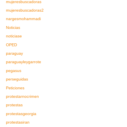
mujeresbuscadoras
mujeresbuscadoras2
nargesmohammadi
Noticias
noticiase
OPED
paraguay
paraguayleygarrote
pegasus
perseguidas
Peticiones
protestarnocrimen
protestas
protestasgeorgia
protestasiran