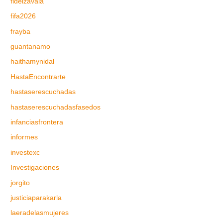
fidelzavala
fifa2026
frayba
guantanamo
haithamynidal
HastaEncontrarte
hastaserescuchadas
hastaserescuchadasfasedos
infanciasfrontera
informes
investexc
Investigaciones
jorgito
justiciaparakarla
laeradelasmujeres