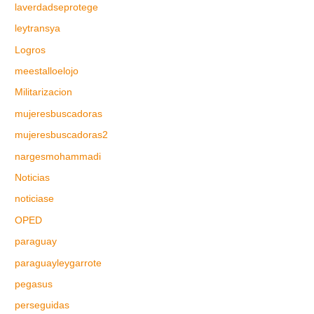
laverdadseprotege
leytransya
Logros
meestalloelojo
Militarizacion
mujeresbuscadoras
mujeresbuscadoras2
nargesmohammadi
Noticias
noticiase
OPED
paraguay
paraguayleygarrote
pegasus
perseguidas