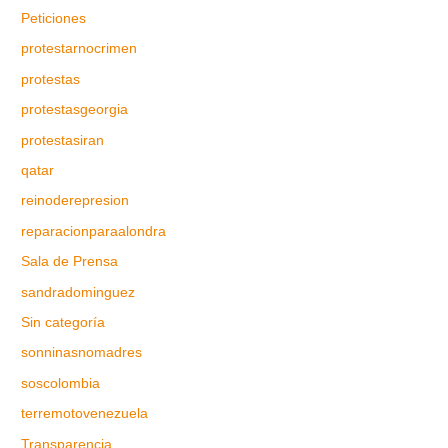
Peticiones
protestarnocrimen
protestas
protestasgeorgia
protestasiran
qatar
reinoderepresion
reparacionparaalondra
Sala de Prensa
sandradominguez
Sin categoría
sonninasnomadres
soscolombia
terremotovenezuela
Transparencia