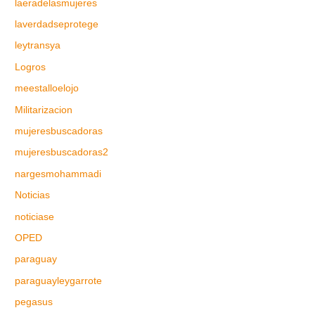
laeradelasmujeres
laverdadseprotege
leytransya
Logros
meestalloelojo
Militarizacion
mujeresbuscadoras
mujeresbuscadoras2
nargesmohammadi
Noticias
noticiase
OPED
paraguay
paraguayleygarrote
pegasus