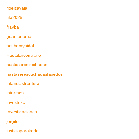
fidelzavala
fifa2026
frayba
guantanamo
haithamynidal
HastaEncontrarte
hastaserescuchadas
hastaserescuchadasfasedos
infanciasfrontera
informes
investexc
Investigaciones
jorgito
justiciaparakarla