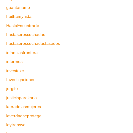
guantanamo
haithamynidal
HastaEncontrarte
hastaserescuchadas
hastaserescuchadasfasedos
infanciasfrontera
informes
investexc
Investigaciones
jorgito
justiciaparakarla
laeradelasmujeres
laverdadseprotege
leytransya