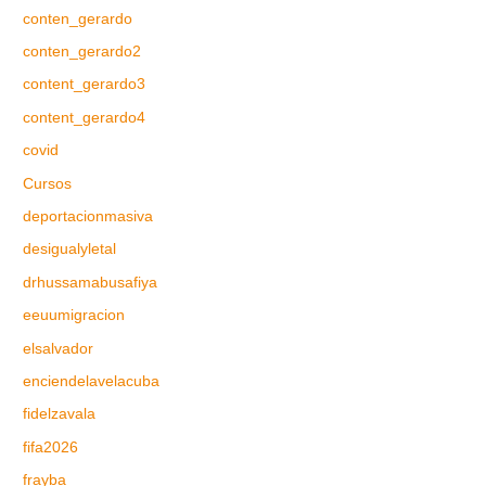
conten_gerardo
conten_gerardo2
content_gerardo3
content_gerardo4
covid
Cursos
deportacionmasiva
desigualyletal
drhussamabusafiya
eeuumigracion
elsalvador
enciendelavelacuba
fidelzavala
fifa2026
frayba