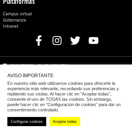
Plataformas
Campus virtual
Gobernanza
Intranet
CONMUTADOR
: +52 (55) 8880 5730
AVISO IMPORTANTE
Domicilio: Calle Hércules 13,
Colonia Crédito Constructor,
Benito Juárez, C.P. 03940 Ciudad de México, CDMX
En nuestro sitio web utilizamos cookies para ofrecerle la
experiencia más relevante, recordando sus preferencias y
repitiendo sus visitas. Al hacer clic en "Aceptar todas",
DONACIONES:
+52 +52 (55) 8880 5755
consiente el uso de TODAS las cookies. Sin embargo,
puede hacer clic en "Configuración de cookies" para dar un
© 2024 Amnistía Internacional México
consentimiento controlado.
Configurar cookies
Aceptar todas
Política de Privacidad