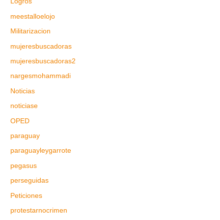
Logros
meestalloelojo
Militarizacion
mujeresbuscadoras
mujeresbuscadoras2
nargesmohammadi
Noticias
noticiase
OPED
paraguay
paraguayleygarrote
pegasus
perseguidas
Peticiones
protestarnocrimen