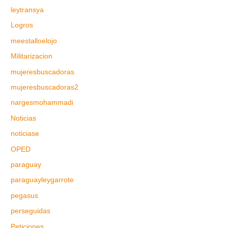
leytransya
Logros
meestalloelojo
Militarizacion
mujeresbuscadoras
mujeresbuscadoras2
nargesmohammadi
Noticias
noticiase
OPED
paraguay
paraguayleygarrote
pegasus
perseguidas
Peticiones