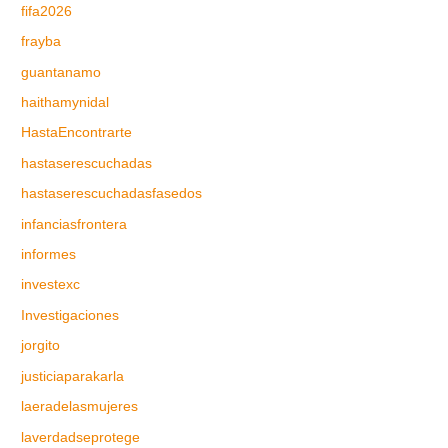
fifa2026
frayba
guantanamo
haithamynidal
HastaEncontrarte
hastaserescuchadas
hastaserescuchadasfasedos
infanciasfrontera
informes
investexc
Investigaciones
jorgito
justiciaparakarla
laeradelasmujeres
laverdadseprotege